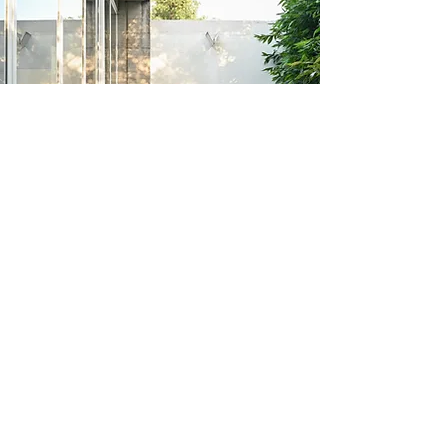
Balcón
Hermoso balcón con 8 metros de
largo con vista a jardín interior.