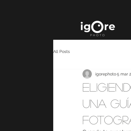
All Posts
igorephoto
5 mar 
Eligien
Una Guí
Fotogr