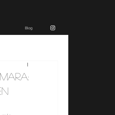
Blog
mara:
en