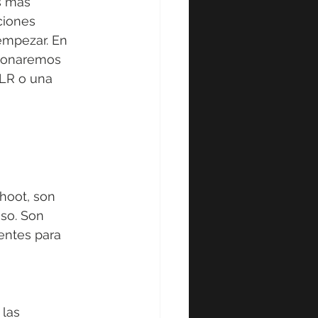
s más 
ciones 
empezar. En 
cionaremos 
LR o una 
oot, son 
so. Son 
entes para 
las 