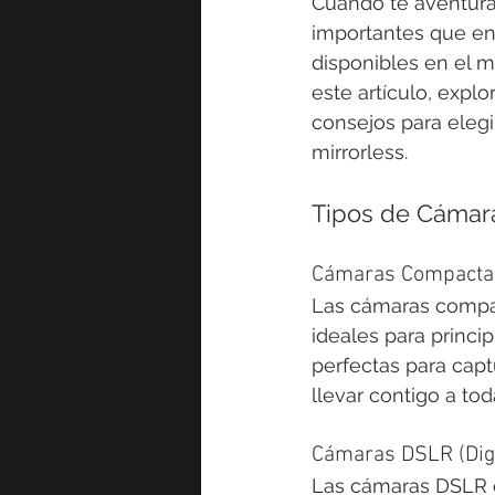
Cuando te aventuras
importantes que enf
disponibles en el 
este artículo, expl
consejos para eleg
mirrorless.
Tipos de Cámar
Cámaras Compacta
Las cámaras compa
ideales para princi
perfectas para capt
llevar contigo a tod
Cámaras DSLR (Digi
Las cámaras DSLR o