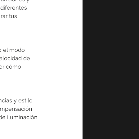
diferentes 
ar tus 
o el modo 
elocidad de 
er cómo 
ias y estilo 
 compensación 
de iluminación 