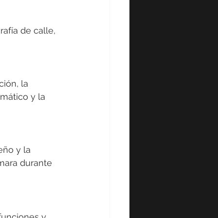
afía de calle, 
ión, la 
mático y la 
ño y la 
mara durante 
funciones y 