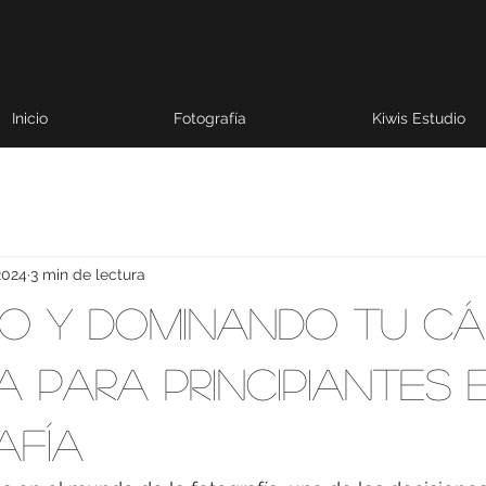
Inicio
Fotografía
Kiwis Estudio
2024
3 min de lectura
do y Dominando tu Cá
a para Principiantes 
afía