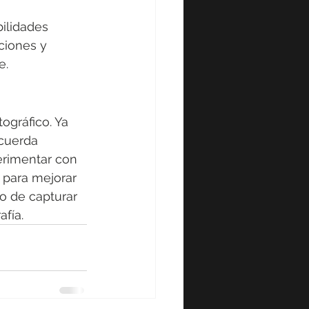
ilidades 
ciones y 
e.
ográfico. Ya 
cuerda 
erimentar con 
 para mejorar 
o de capturar 
fía. 