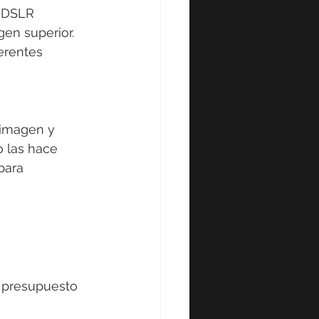
s DSLR 
en superior. 
erentes 
 imagen y 
o las hace 
para 
 presupuesto 